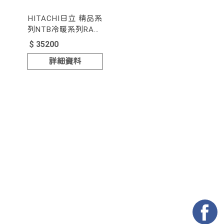
HITACHI日立 精品系
列NTB冷暖系列RAS-
22NTB/RAC-22NP
$ 35200
變頻一對一分離式
詳細資料
(R32環保冷媒)
型號 : RAS-
22NTB/RAC-22NP